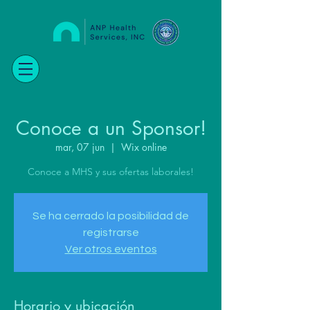
Conoce a un Sponsor!
mar, 07 jun
  |  
Wix online
Conoce a MHS y sus ofertas laborales!
Se ha cerrado la posibilidad de
registrarse
Ver otros eventos
Horario y ubicación